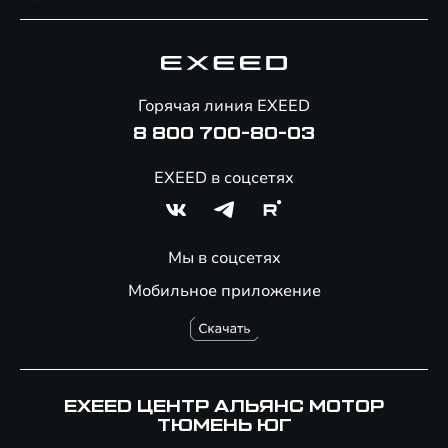
Специальные предложения
Технологии EXEED
Гарантия EXEED
Корпоративным клиентам
Знаковые клиенты EXEED
Помощь на дорогах
Онлайн-магазин аксессуаров
Горячая линия EXEED
8 800 700-80-03
EXEED в соцсетях
Мы в соцсетях
Мобильное приложение
EXEED ЦЕНТР АЛЬЯНС МОТОР
ТЮМЕНЬ ЮГ