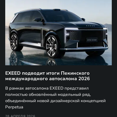
EXEED подводит итоги Пекинского
Д
международного автосалона 2026
E
в
а,
В рамках автосалона EXEED представил
EX
полностью обновлённый модельный ряд,
по
объединённый новой дизайнерской концепцией
(н
Perpetua
Co
28 АПРЕЛЯ 2026