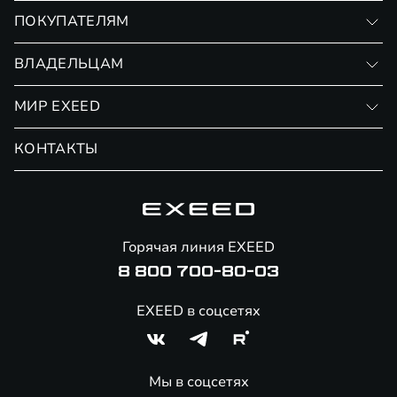
VX
ПОКУПАТЕЛЯМ
RX
Записаться на тест-драйв
ВЛАДЕЛЬЦАМ
Финансовые программы
Личный кабинет
МИР EXEED
Страхование
Записаться на сервис
Обмен / Trade-in
Новости и события
КОНТАКТЫ
Сервис
Специальные предложения
Технологии EXEED
Гарантия EXEED
Корпоративным клиентам
Знаковые клиенты EXEED
Помощь на дорогах
Онлайн-магазин аксессуаров
Горячая линия EXEED
8 800 700-80-03
EXEED в соцсетях
Мы в соцсетях