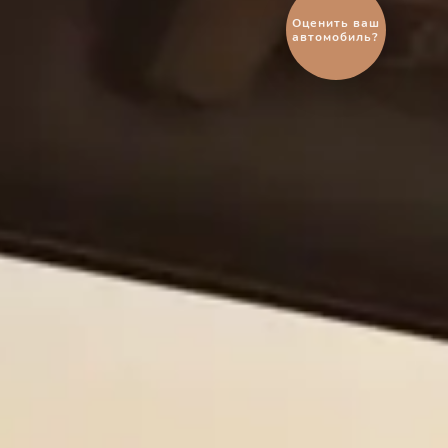
Выгодный
обмен
автомобиля