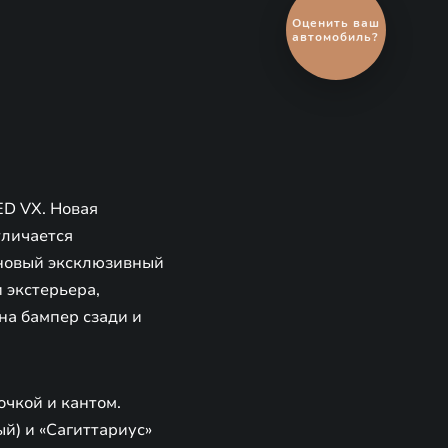
Выгодный
обмен
автомобиля
ED VX. Новая
тличается
 новый эксклюзивный
 экстерьера,
на бампер сзади и
чкой и кантом.
ый) и «Сагиттариус»