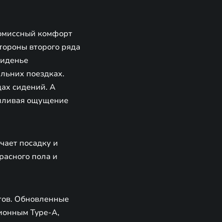
ромиссный комфорт
тороны второго ряда
сиденье
альних поездках.
ах сидений. А
усиливая ощущение
чает посадку и
расного пола и
тов. Обновленные
ионным Type-A,