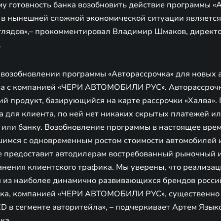
му готовность банка возобновить действие программы «
 в нынешней сложной экономической ситуации является
глядов»,– прокомментировал Владимир Шмаков, директ
.
 возобновлении программы «Авторассрочка» для новых
ва с компанией «ЧЕРИ АВТОМОБИЛИ РУС». Авторассрочк
ий продукт, базирующийся на карте рассрочки «Халва».
 для клиента, по ней нет никаких скрытых платежей ил
 или банку. Возобновление программы в настоящее вре
шимся с одновременным ростом стоимости автомобилей 
же предоставит автодилерам востребованный рыночный 
анения клиентского трафика. Мы уверены, что реализа
м из наиболее динамично развивающихся брендов росси
нка, компанией «ЧЕРИ АВТОМОБИЛИ РУС», существенно 
ED в сегменте авторитейла», – подчеркивает Артем Язы
ка.