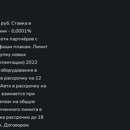
руб. Ставка в
ании - 0,0001%
сети партнёров с
рифным планам. Лимит
купку новых
мплектации) 2022
о оборудования в
в рассрочку на 12
«Авто в рассрочку на
, взимается при
алва» на общую
личенного лимита в
ка рассрочки до 18
х. Договором