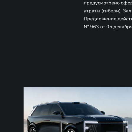
предусмотрено офор
утраты (гибели). За
Предложение действу
№ 963 от 05 декабря