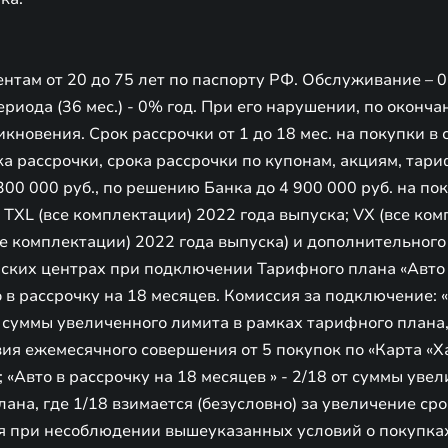
ентам от 20 до 75 лет по паспорту РФ. Обслуживание – 0 
ериода (36 мес.) - 0% год. При его нарушении, по оконч
икновения. Срок рассрочки от 1 до 18 мес. на покупки в 
ка рассрочки, срока рассрочки по купонам, акциям, та
 300 000 руб., по решению Банка до 4 900 000 руб. на по
TXL (все комплектации) 2022 года выпуска; VX (все ко
все комплектации) 2022 года выпуска) и дополнительног
ких центрах при подключении Тарифного плана «Авто 
о в рассрочку на 18 месяцев. Комиссия за подключение: 
т суммы увеличенного лимита в рамках тарифного плана
ия ежемесячного совершения от 5 покупок по «Карта «Х
; «Авто в рассрочку на 18 месяцев » - 2/18 от суммы уве
ана, где 1/18 взимается (безусловно) за увеличение сро
тся при несоблюдении вышеуказанных условий о покупка