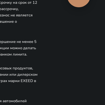
рочку на срок от 12
рассрочку,
взнос не является
решение о
ершение не менее 5
закции можно делать
банком лимита.
совых продуктов,
ании или дилерском
трах марки EXEED в
я автомобилей