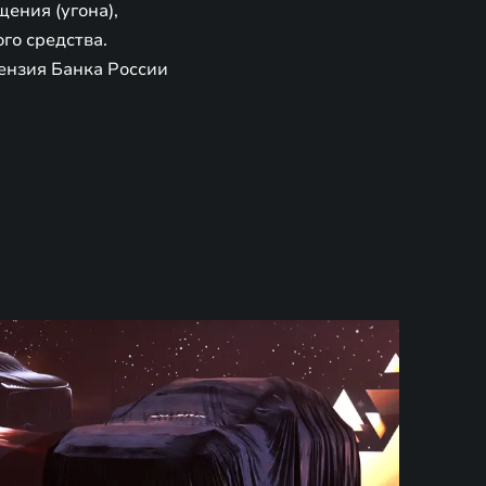
ения (угона),
го средства.
ензия Банка России