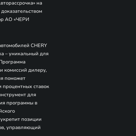
Авторассрочка» на
 доказательством
ор АО «ЧЕРИ
 автомобилей CHERY
а – уникальный для
 Программа
и комиссий дилеру,
мя поможет
и процентных ставок
инструмент для
ция программы в
йского
укрепит позиции
ков, управляющий