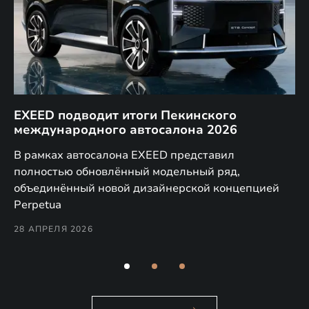
EXEED подводит итоги Пекинского
Д
международного автосалона 2026
E
в
а,
В рамках автосалона EXEED представил
EX
полностью обновлённый модельный ряд,
по
объединённый новой дизайнерской концепцией
(н
Perpetua
Co
28 АПРЕЛЯ 2026
24