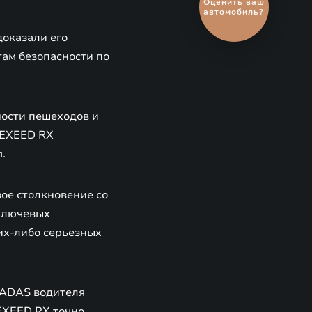
обмен
автомобиля
доказали его
там безопасности по
ности пешеходов и
 EXEED RX
.
вое столкновение со
 ключевых
их-либо серьезных
в ADAS водителя
EXEED RX точно