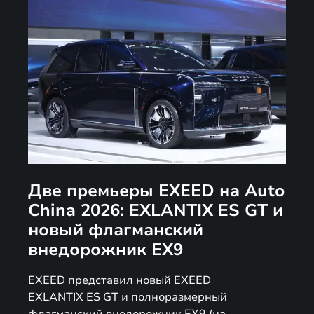
Две премьеры EXEED на Auto
China 2026: EXLANTIX ES GT и
новый флагманский
внедорожник EX9
EXEED представил новый EXEED
EXLANTIX ES GT и полноразмерный
флагманский внедорожник EX9 (на