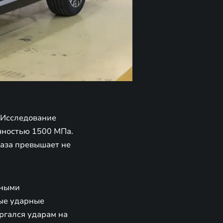
 Исследование
очностью 1500 МПа.
раза превышает не
рными
ые ударные
ргался ударам на