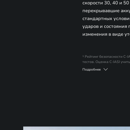
скорости 30, 40 и 5
перекрывавшие аккум
стандартных условия
ударов и состояния 
изменения в виде ут
¹ Рейтинг безопасности C-
тестов. Оценка C-IASI учит
сценарии столкновений, что
Подробнее
ориентированы на реальны
автомобилей.