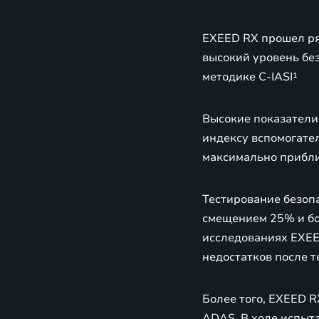
EXEED RX прошел ря
высокий уровень бе
методике C-IASI¹
Высокие показатели
индексу вспомогате
максимально прибли
Тестирование безопа
смещением 25% и бо
исследованиях EXEE
недостатков после т
Более того, EXEED R
ADAS. В ходе испыт