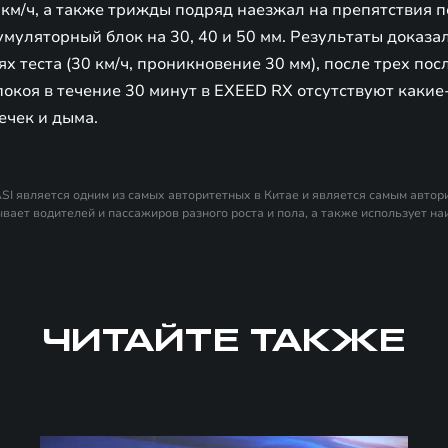
0 км/ч, а также трижды подряд наезжал на препятствия 
уляторный блок на 30, 40 и 50 мм. Результаты доказал
х теста (30 км/ч, проникновение 30 мм), после трех по
покоя в течение 30 минут в EXEED RX отсутствуют каки
ечек и дыма.
IASI является одним из самых авторитетных в Китае и является самым авто
ывает водителей и пассажиров разного роста и пола, а также использует н
 делает результаты теста более репрезентативными. Более того, тестовые 
е интересы потребителей, что позволяет предоставить наиболее полную и
ЧИТАЙТЕ ТАКЖЕ