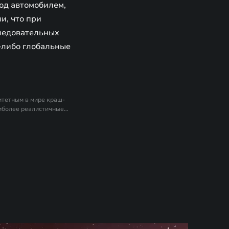
под автомобилем,
и, что при
следовательных
е-либо глобальные
ритетным в мире краш-
аиболее реалистичные
проекты C-IASI
нформацию для покупки