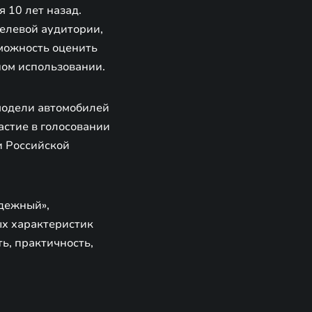
 10 лет назад.
целевой аудитории,
зможность оценить
ном использовании.
модели автомобилей
астие в голосовании
и Российской
адежный»,
ых характеристик
ь, практичность,