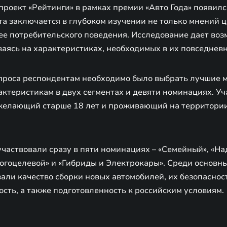
роект «Рейтинги» в рамках премии «Авто Года» появился
та заключается в глубоком изучении не только мнений 
 ее потребительского поведения. Исследование дает во
ваясь на характеристиках, необходимых в их повседнев
опроса респондентам необходимо было выбрать лучшие 
ктеристикам в двух сегментах и девяти номинациях. Уч
желающий старше 18 лет и проживающий на территори
участвовали сразу в пяти номинациях – «Семейный», «Н
огоцелевой» и «Гибриды и Электрокары». Среди основн
ли качество сборки новых автомобилей, их безопасност
сть, а также подготовленность к российским условиям.