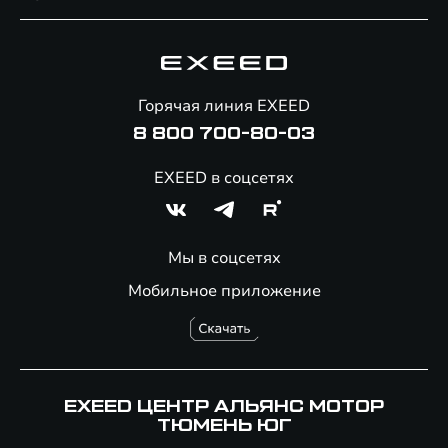
Специальные предложения
Технологии EXEED
Гарантия EXEED
Корпоративным клиентам
Знаковые клиенты EXEED
Помощь на дорогах
Онлайн-магазин аксессуаров
Горячая линия EXEED
8 800 700-80-03
EXEED в соцсетях
Мы в соцсетях
Мобильное приложение
EXEED ЦЕНТР АЛЬЯНС МОТОР
ТЮМЕНЬ ЮГ