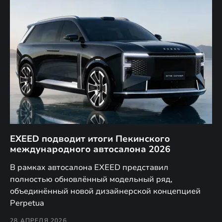
EXEED подводит итоги Пекинского
Д
международного автосалона 2026
E
в
а,
В рамках автосалона EXEED представил
EX
полностью обновлённый модельный ряд,
по
объединённый новой дизайнерской концепцией
(н
Perpetua
Co
28 АПРЕЛЯ 2026