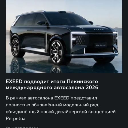
EXEED подводит итоги Пекинского
Д
международного автосалона 2026
E
в
а,
В рамках автосалона EXEED представил
EX
полностью обновлённый модельный ряд,
по
объединённый новой дизайнерской концепцией
(н
Perpetua
Co