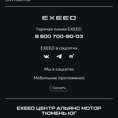
КОНТАКТЫ
Сервис
Специальные предложения
Технологии EXEED
Гарантия EXEED
Корпоративным клиентам
Знаковые клиенты EXEED
Помощь на дорогах
Онлайн-магазин аксессуаров
Горячая линия EXEED
8 800 700-80-03
EXEED в соцсетях
Мы в соцсетях
Мобильное приложение
EXEED ЦЕНТР АЛЬЯНС МОТОР
ТЮМЕНЬ ЮГ