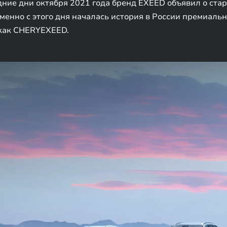
едние дни октября 2021 года бренд EXEED объявил о ст
менно с этого дня началась история в России премиаль
 как CHERYEXEED.