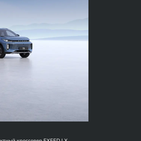
ктный кроссовер EXEED LX,