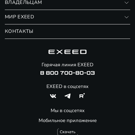
ВЛАДЕЛЬЦАМ
Финансовые программы
Личный кабинет
МИР EXEED
Страхование
Записаться на сервис
Обмен / Trade-in
Новости и события
КОНТАКТЫ
Сервис
Специальные предложения
Технологии EXEED
Гарантия EXEED
Корпоративным клиентам
Знаковые клиенты EXEED
Помощь на дорогах
Онлайн-магазин аксессуаров
Горячая линия EXEED
8 800 700-80-03
EXEED в соцсетях
Мы в соцсетях
Мобильное приложение